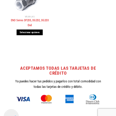
VÁLVULAS
END Series DF2D5, DG2D2, DG2D3
End
Seleccionar opciones
Este
producto
tiene
múltiples
variantes.
Las
opciones
ACEPTAMOS TODAS LAS TARJETAS DE
se
CRÉDITO
pueden
elegir
Ya puedes hacer tus pedidos y pagarlos con total comodidad con
en
la
todas las tarjetas de crédito y débito.
página
de
producto