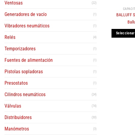
Ventosas
(22)
CAPACI
Generadores de vacío
BALLUFF S
(1)
Ball
Vibradores neumáticos
(1)
Seleccionar
Relés
(4)
E
p
Temporizadores
(1)
t
Fuentes de alimentación
(1)
m
v
Pistolas sopladoras
(1)
L
o
Presostatos
(1)
s
Cilindros neumáticos
(24)
p
e
Válvulas
(74)
e
Distribuidores
l
(30)
p
Manómetros
(3)
d