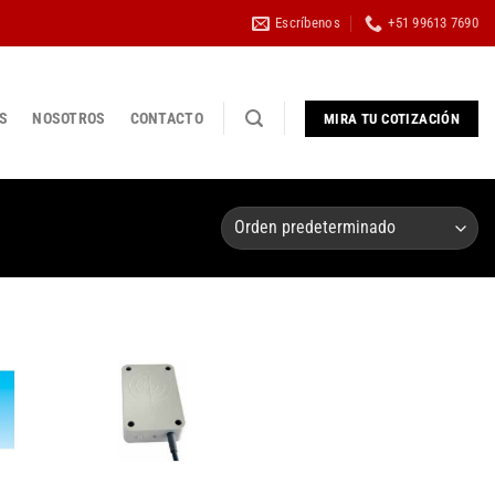
Escríbenos
+51 99613 7690
S
NOSOTROS
CONTACTO
MIRA TU COTIZACIÓN