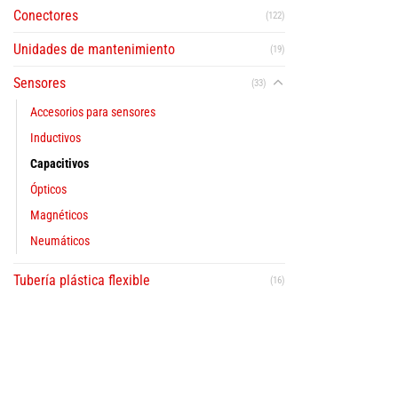
p
Conectores
(122)
Unidades de mantenimiento
(19)
Sensores
(33)
Accesorios para sensores
Inductivos
Capacitivos
Ópticos
Magnéticos
Neumáticos
Tubería plástica flexible
(16)