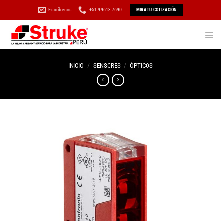
Saltar
Escríbenos
+51 99613 7690
MIRA TU COTIZACIÓN
al
contenido
INICIO
/
SENSORES
/
ÓPTICOS