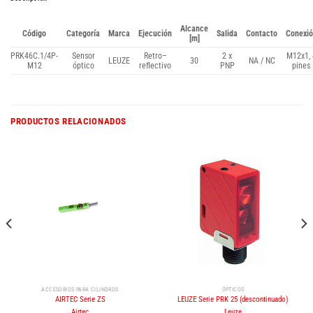
Alcance
Código
Categoría
Marca
Ejecución
Salida
Contacto
Conexi
[m]
PRK46C.1/4P-
Sensor
Retro–
2 x
M12x1, 
LEUZE
30
NA / NC
M12
óptico
reflectivo
PNP
pines
PRODUCTOS RELACIONADOS
ACCESORIOS PARA CILINDROS
ÓPTICOS
AIRTEC Serie ZS
LEUZE Serie PRK 25 (descontinuado)
Airtec
Leuze